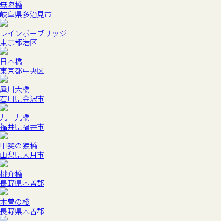
無際橋
岐阜県多治見市
レインボーブリッジ
東京都港区
日本橋
東京都中央区
犀川大橋
石川県金沢市
九十九橋
福井県福井市
甲斐の猿橋
山梨県大月市
桃介橋
長野県木曽郡
木曽の棧
長野県木曽郡