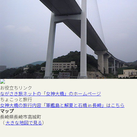
お役立ちリンク
ながさき旅ネットの「女神大橋」のホームページ
ちょこっと旅行
女神大橋の旅行内容「軍艦島と解夏と石橋 in 長崎」はこちら
マップ
長崎県長崎市高城町
（
大きな地図で見る
）