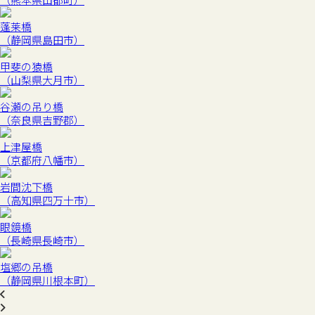
蓬莱橋
（静岡県島田市）
甲斐の猿橋
（山梨県大月市）
谷瀬の吊り橋
（奈良県吉野郡）
上津屋橋
（京都府八幡市）
岩間沈下橋
（高知県四万十市）
眼鏡橋
（長崎県長崎市）
塩郷の吊橋
（静岡県川根本町）