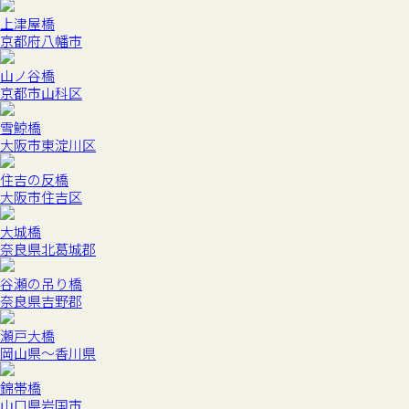
上津屋橋
京都府八幡市
山ノ谷橋
京都市山科区
雪鯨橋
大阪市東淀川区
住吉の反橋
大阪市住吉区
大城橋
奈良県北葛城郡
谷瀬の吊り橋
奈良県吉野郡
瀬戸大橋
岡山県～香川県
錦帯橋
山口県岩国市