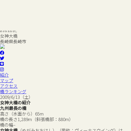
めがみおおはし
女神大橋
長崎県長崎市
紹介
マップ
アクセス
橋ランキング
2009/6/13（土）
女神大橋の紹介
九州最長の橋
高さ（水面から）
65m
橋の長さ
1,289m（斜張橋部：880m）
橋の幅
–
女神大橋
（めがみおおはし）（愛称：ヴィーナスウイング）は、