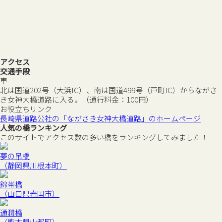
アクセス
交通手段
車
北は国道202号（大浜IC）、南は国道499号（戸町IC）からながさ
き女神大橋道路に入る。（通行料金：100円）
お役立ちリンク
長崎県道路公社の「ながさき女神大橋道路」のホームページ
人気の橋ランキング
このサイトでアクセス数の多い橋をランキングしてみました！
夢の吊橋
（静岡県川根本町）
錦帯橋
（山口県岩国市）
通潤橋
（熊本県山都町）