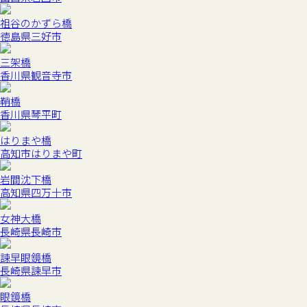
祖谷のかずら橋
徳島県三好市
三架橋
香川県観音寺市
鞘橋
香川県琴平町
はりまや橋
高知市はりまや町
岩間沈下橋
高知県四万十市
女神大橋
長崎県長崎市
諫早眼鏡橋
長崎県諫早市
眼鏡橋