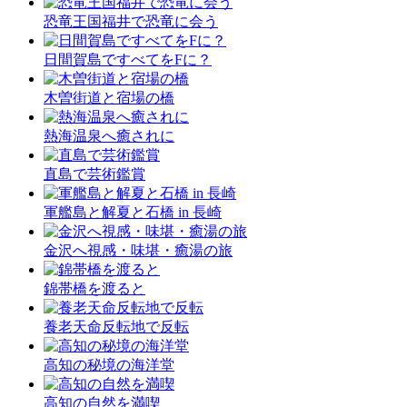
恐竜王国福井で恐竜に会う
日間賀島ですべてをFに？
木曽街道と宿場の橋
熱海温泉へ癒されに
直島で芸術鑑賞
軍艦島と解夏と石橋 in 長崎
金沢へ視感・味堪・癒湯の旅
錦帯橋を渡ると
養老天命反転地で反転
高知の秘境の海洋堂
高知の自然を満喫