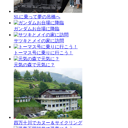
SLに乗って夢の吊橋へ
ガンダムお台場に降臨
サツキとメイの家に訪問
トーマス号に乗りに行こう！
元気の森で元気に？
四万十川でカヌー＆サイクリング