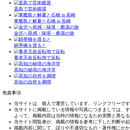
直島で芸術鑑賞
軍艦島と解夏と石橋 in 長崎
金沢へ視感・味堪・癒湯の旅
錦帯橋を渡ると
養老天命反転地で反転
高知の秘境の海洋堂
高知の自然を満喫
免責事項
当サイトは、個人で運営しています。リンクフリーです
当サイトに掲載している情報や写真につきましては、す
よって、掲載内容は当時の情報になるため実際と異なる
当サイト閲覧者が、掲載の情報を参考に下した判断や起
掲載内容に関して、誤りや不適切なもの・著作権にかか