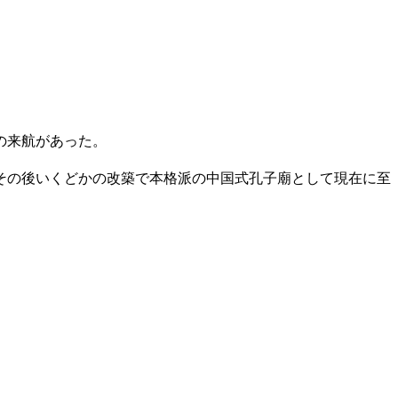
の来航があった。
、その後いくどかの改築で本格派の中国式孔子廟として現在に至