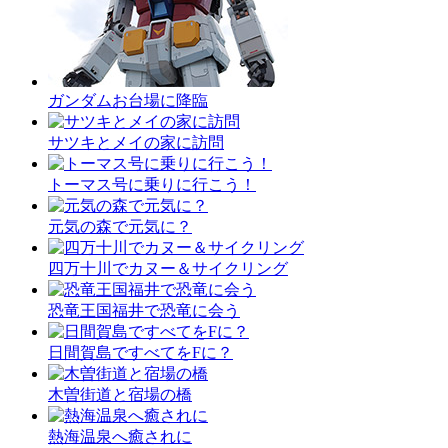
ガンダムお台場に降臨
サツキとメイの家に訪問
トーマス号に乗りに行こう！
元気の森で元気に？
四万十川でカヌー＆サイクリング
恐竜王国福井で恐竜に会う
日間賀島ですべてをFに？
木曽街道と宿場の橋
熱海温泉へ癒されに